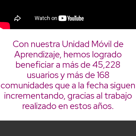
Con nuestra Unidad Móvil de
Aprendizaje, hemos logrado
beneficiar a más de 45,228
usuarios y más de 168
comunidades que a la fecha siguen
incrementando, gracias al trabajo
realizado en estos años.